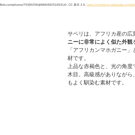
.flickr.com/photos/75380256@N06/6925165314/, CC 表示 2.0, 
https://commons.wikimedia.org/w
サペリは、アフリカ産の広
ニーに非常によく似た外観
「アフリカンマホガニー」
材です。
上品な赤褐色と、光の角度
木目。高級感がありながら
もよく馴染む素材です。