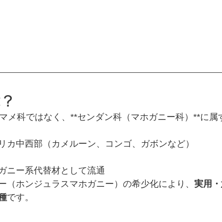
は？
）はマメ科ではなく、**センダン科（マホガニー科）**に
リカ中西部（カメルーン、コンゴ、ガボンなど）
ガニー系代替材として流通
ー（ホンジュラスマホガニー）の希少化により、
実用・
種
です。