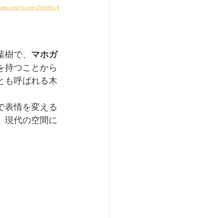
/index.php?curid=25006619
葉樹で、
マホガ
を持つことから
とも呼ばれる木
で表情を変える
、現代の空間に