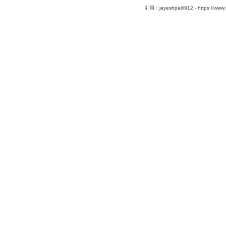
引用：jayeshpatil912 - https://www