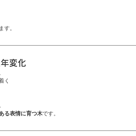
ます。
経年変化
、
着く
。
ある表情に育つ木
です。