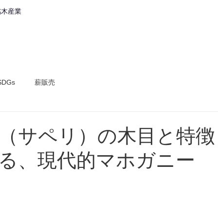
銘木産業
会社案内
取組内容
製品・
SDGs
薪販売
（サペリ）の木目と特徴
る、現代的マホガニー