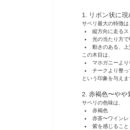
1. リボン状に
サペリ最大の特徴は
縦方向に走るス
光の当たり方で
動きのある、上
この木目は、
マホガニーより
チークより整っ
という印象を与えま
2. 赤褐色〜や
サペリの色味は、
赤褐色
赤茶〜ワインレ
紫を感じること