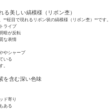
現れる美しい縞模様（リボン杢）
、**柾目で現れるリボン状の縞模様（リボン杢）**です
トライプ
明暗が反転
質な表情
ややシャープ
ている
す。
や紫を含む深い色味
ッド寄り
もある