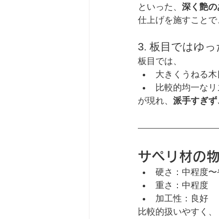
といった、
深く艶の
仕上げを施すことで
3. 板目ではゆ
板目では、
大きくうねる木
比較的均一なリ
が現れ、
派手すぎず
サペリ材の
硬さ：中程度〜
重さ：中程度
加工性：良好
比較的扱いやすく、