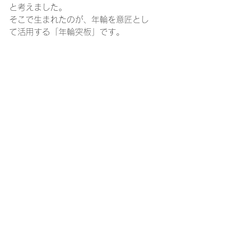
と考えました。
そこで生まれたのが、年輪を意匠とし
て活用する「年輪突板」です。
その技術から生まれたのが、壁面アー
トブランド 
「Radial Square」
 です。
一本の木が刻んだ年月を、空間の中で