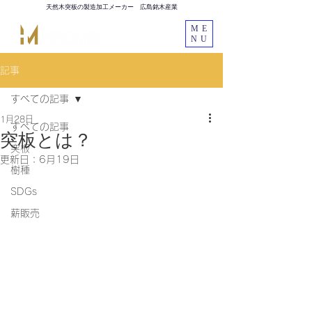
天然木突板の製造加工メーカー 広島銘木産業
ME
NU
記事
すべての記事
1月28日
すべての記事
突板とは？
突板
更新日：
6月19日
樹種
SDGs
薪販売