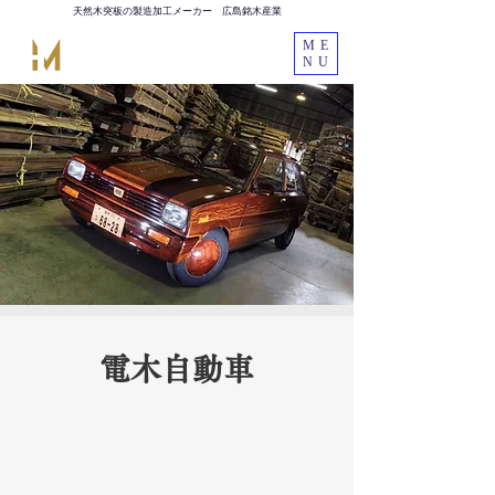
天然木突板の製造加工メーカー 広島銘木産業
ME
NU
電木自動車