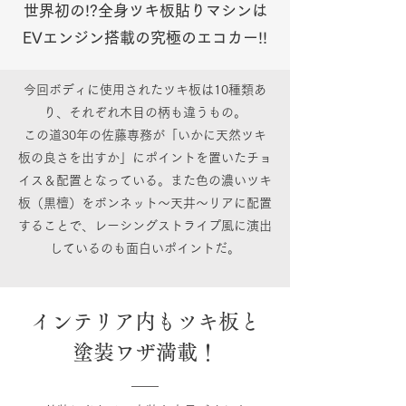
世界初の!?全身ツキ板貼りマシンは
EVエンジン搭載の究極のエコカー!!
今回ボディに使用されたツキ板は10種類あ
り、それぞれ木目の柄も違うもの。
この道30年の佐藤専務が「いかに天然ツキ
板の良さを出すか」にポイントを置いたチョ
イス＆配置となっている。また色の濃いツキ
板（黒檀）をボンネット〜天井〜リアに配置
することで、レーシングストライプ風に演出
しているのも面白いポイントだ。
インテリア内もツキ板と
塗装ワザ満載！