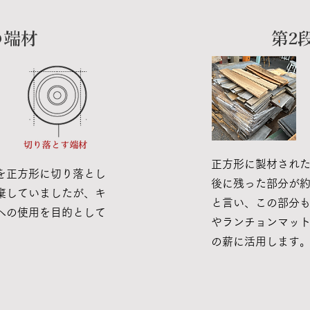
の端材
第2
正方形に製材され
を正方形に切り落とし
後に残った部分が約
棄していましたが、キ
と言い、この部分
への使用を目的として
やランチョンマッ
の薪に活用します