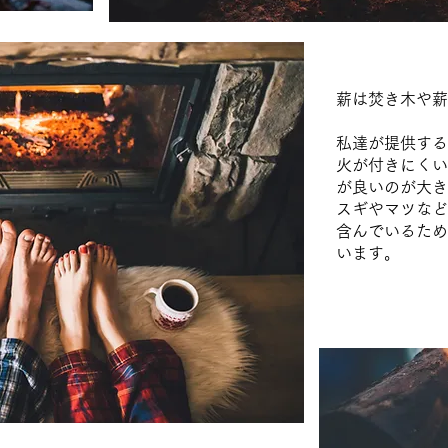
薪は​焚き木や
私達が提供する
火が付きにくい
が良いのが大き
スギやマツなど
含んでいるため
います。