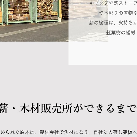
キャンプや薪ストー
や木彫りの置物
薪の樹種は、火持ち
紅葉樹の楢材
​薪・木材販売所ができるまで
集められた原木は、製材会社で角材になり、自社に入荷し突板