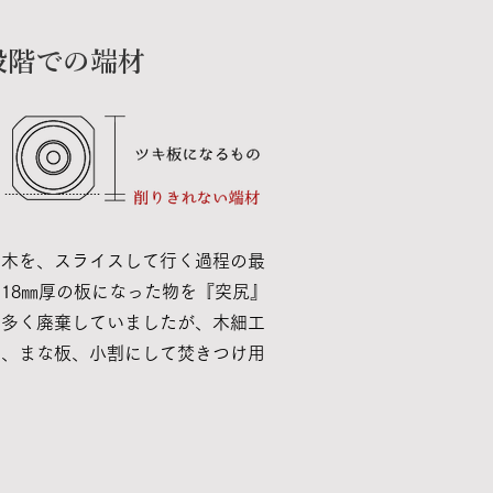
段階での端材
た木を、スライスして行く過程の最
18㎜厚の板になった物を『突尻』
も多く廃棄していましたが、木細工
ト、まな板、小割にして焚きつけ用
。