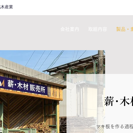
銘木産業
会社案内
取組内容
製品・
薪･
ツキ板を作る過