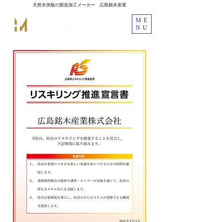
天然木突板の製造加工メーカー 広島銘木産業
ME
NU