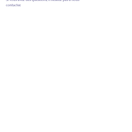
contacter.
HIROMEI Co.,Ltd.
433-1 Kurikara-cho, Fuchu-shi,
Hiroshima 726-0023, Japon
Tél. : +81-847-45-6828 / Fax : +81-847-45-6466