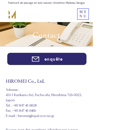
Fabricant de placage en bois naturel, Hiroshima Meiboku Sangyo
ME
NU
Contact
enquête
HIROMEI Co., Ltd.
Adresse :
433-1 Kurikara-chō, Fuchu-shi, Hiroshima 726-0023,
Japon
Tél. :
+81 847 45 6828
Fax : +81 847 45 6466
E-mail : hiromei@opal.ocn.ne.jp
Si vous avez des questions, n'hésitez pas à nous