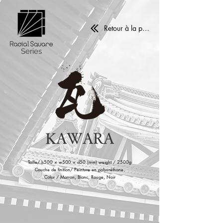
Retour à la page principale
​Series
KAWARA
Taille/ h500 × w500 × d50 (mm) weight / 2500g
Couche de finition/ Peinture en polyuréthane.
Color / M
arron, Blanc, Rouge, Noir