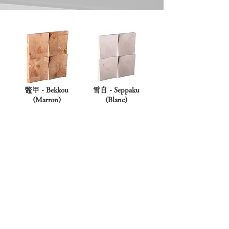
​鼈甲 - Bekkou
​雪白 - Seppaku
(Marron)
(Blanc)
​弁柄 - Bengala
​漆黒 - Sikkoku
(Rouge)
(Noir)
Prochainement