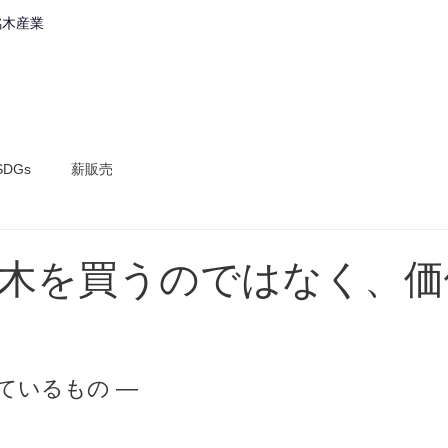
銘木産業
会社案内
取組内容
製品・
SDGs
薪販売
木を買うのではなく、価
ているもの ―