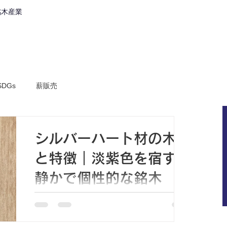
銘木産業
会社案内
取組内容
製品・
SDGs
薪販売
シルバーハート材の木目
と特徴｜淡紫色を宿す、
静かで個性的な銘木