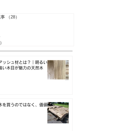
記事
（28）
28件の記事
4件の記事
）
19件の記事
）
1件の記事
1）
1件の記事
アッシュ材とは？｜明るい色
強い木目が魅力の天然木
木を買うのではなく、価値を