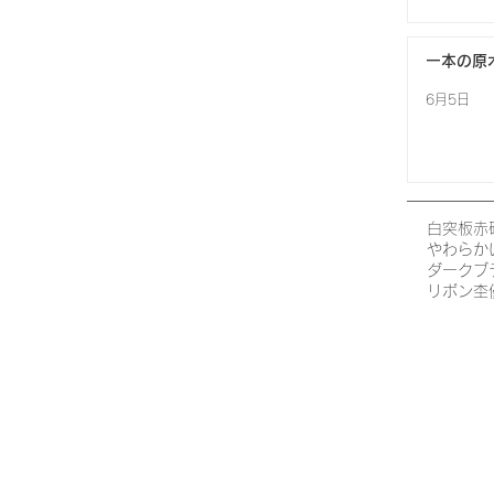
一本の原
6月5日
白
突板
赤
やわらか
ダークブ
リボン杢