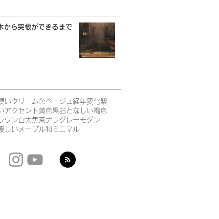
木から突板ができるまで
硬い
クリーム色
ベージュ
経年変化
紫
い
アクセント
黄色
黒
おとなしい
褐色
ラウン
白太
焦茶
ナラ
グレー
モダン
優しい
メープル
和
ミニマル