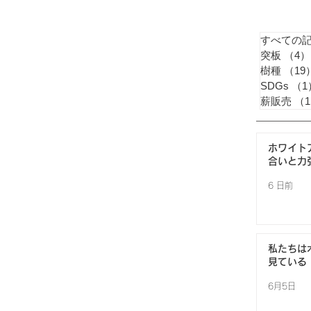
すべての
突板
（4）
樹種
（19
SDGs
（1
薪販売
（
ホワイト
合いと力
6 日前
私たちは
見ている
6月5日